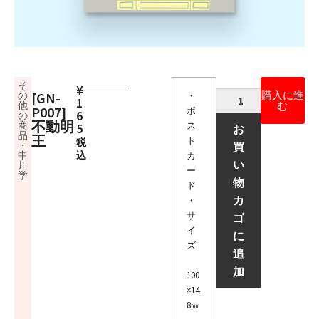
そ
¥
購入に進
の
[GN-
・
1
他
む
P007]
ポ
6
の
不動明
商
ス
5
お
品
王
ト
税
・
買
中
込
カ
い
川
ー
学
物
ド
カ
・
サ
ゴ
イ
に
ズ
追
加
100
×14
8㎜