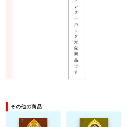
・
レ
タ
ー
パ
ッ
ク
対
象
商
品
で
す
その他の商品