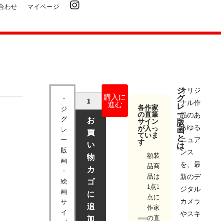
合わせ
マイページ
ジ
オリジ
購入に
グ
・
ナル作
進む
レ
各作家
ジ
ー
の直筆
品のあ
グ
お
サイン
版
らゆる
が入っ
画
レ
買
ていま
と
ニュア
ー
す
い
は
版
ンス
額装
物
画
を、最
品商
カ
・
品は
新のデ
ゴ
絵
1点1
ジタル
画
に
点に
カメラ
サ
追
作家
イ
やスキ
の直
加