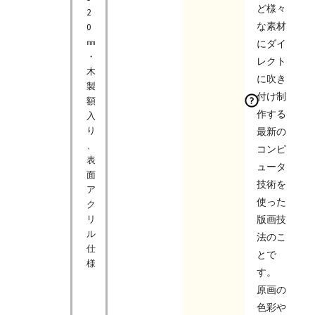
ど様々
2
な素材
0
㎜
にダイ
・
レクト
木
に吹き
製
付け制
額
作する
入
り
最新の
、
コンピ
表
ュータ
面
技術を
ア
使った
ク
リ
版画技
ル
法のこ
仕
とで
様
す。
原画の
色彩や