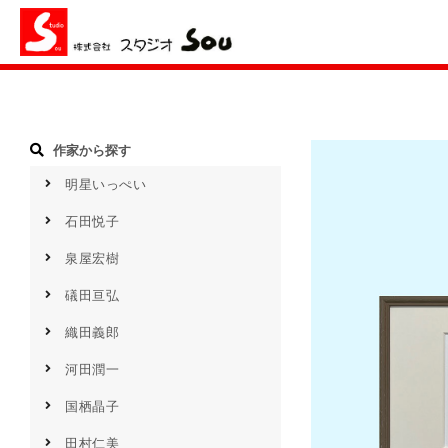
作家から探す
明星いっぺい
石田悦子​
泉屋宏樹
礒田亘弘
織田義郎
河田潤一
国栖晶子​
田村仁美