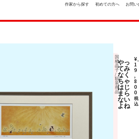
作家から探す
初めての方へ
お問い
国
¥
栖
やっ
1
晶
てみ
9
子
なく
/
,
額
ちゃ
8
装
はじ
0
商
品
0
まら
ない
税
込
よね