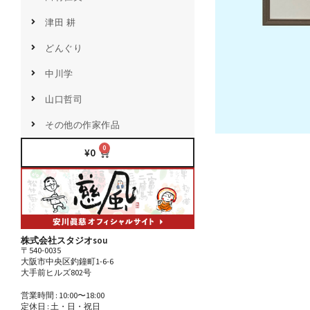
津田 耕
どんぐり
中川学
山口哲司
その他の作家作品
0
¥
0
株式会社スタジオsou
〒540-0035
大阪市中央区釣鐘町1-6-6
大手前ヒルズ802号
営業時間 : 10:00〜18:00
定休日 : 土・日・祝日