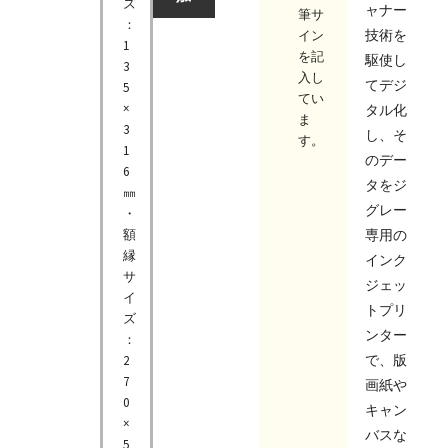
ズ
ャナー
筆サ
：
技術を
イン
1
を記
駆使し
3
入し
てデジ
5
てい
×
タル化
ま
3
し、そ
す。
1
のデー
6
タをジ
㎜
グレー
・
額
専用の
縁
インク
サ
ジェッ
イ
トプリ
ズ
ンター
：
で、版
2
7
画紙や
0
キャン
×
バスな
5